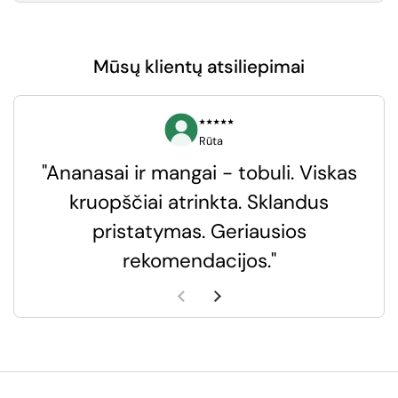
Mūsų klientų atsiliepimai
⭑⭑⭑⭑⭑
Rūta
"Ananasai ir mangai - tobuli. Viskas
kruopščiai atrinkta. Sklandus
pristatymas. Geriausios
k
rekomendacijos."
k
Ankstesnė skaidrė
Kita skaidrė