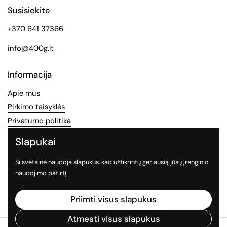
Susisiekite
+370 641 37366
info@400g.lt
Informacija
Apie mus
Pirkimo taisyklės
Privatumo politika
Slapukai
Socialinės medijos
Ši svetainė naudoja slapukus, kad užtikrintų geriausią jūsų įrenginio
Sekite mus socialiniuose tinkluose
naudojimo patirtį.
Facebook
Instagram
TikTok
Priimti visus slapukus
Atmesti visus slapukus