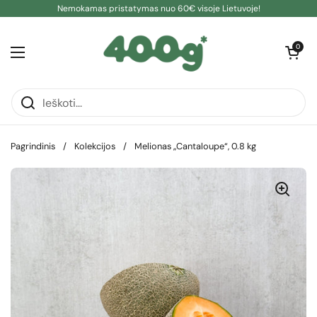
Pereiti prie turinio
Nemokamas pristatymas nuo 60€ visoje Lietuvoje!
Atidaryti kre
0
Atidaryti meniu
Pagrindinis
/
Kolekcijos
/
Melionas „Cantaloupe“, 0.8 kg