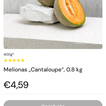
400g*
Melionas „Cantaloupe“, 0.8 kg
Normali kaina
€4,59