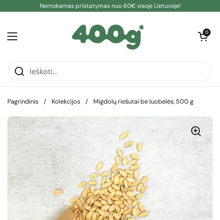
Pereiti prie turinio
Nemokamas pristatymas nuo 60€ visoje Lietuvoje!
Atidaryti kre
0
Atidaryti meniu
Pagrindinis
/
Kolekcijos
/
Migdolų riešutai be luobelės, 500 g