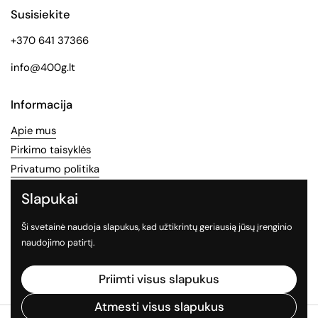
Susisiekite
+370 641 37366
info@400g.lt
Informacija
Apie mus
Pirkimo taisyklės
Privatumo politika
Slapukai
Socialinės medijos
Ši svetainė naudoja slapukus, kad užtikrintų geriausią jūsų įrenginio
Sekite mus socialiniuose tinkluose
naudojimo patirtį.
Facebook
Instagram
TikTok
Priimti visus slapukus
Atmesti visus slapukus