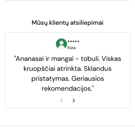
Mūsų klientų atsiliepimai
⭑⭑⭑⭑⭑
Rūta
"Ananasai ir mangai - tobuli. Viskas
kruopščiai atrinkta. Sklandus
pristatymas. Geriausios
k
rekomendacijos."
k
Ankstesnė skaidrė
Kita skaidrė