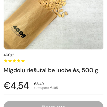
400g*
Migdolų riešutai be luobelės, 500 g
Normali kaina
€4,54
Išpardavimo kaina
€6,49
sutaupote €1,95