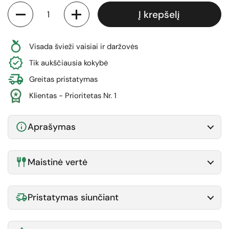
Kiekis
Į krepšelį
Visada švieži vaisiai ir daržovės
Tik aukščiausia kokybė
Greitas pristatymas
Klientas - Prioritetas Nr. 1
Aprašymas
Maistinė vertė
Pristatymas siunčiant