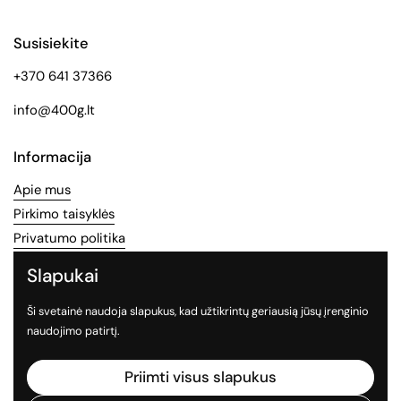
Susisiekite
+370 641 37366
info@400g.lt
Informacija
Apie mus
Pirkimo taisyklės
Privatumo politika
Slapukai
Socialinės medijos
Ši svetainė naudoja slapukus, kad užtikrintų geriausią jūsų įrenginio
Sekite mus socialiniuose tinkluose
naudojimo patirtį.
Facebook
Instagram
TikTok
Priimti visus slapukus