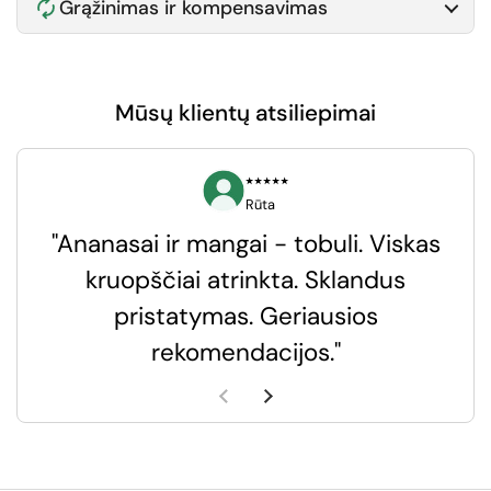
Grąžinimas ir kompensavimas
Mūsų klientų atsiliepimai
⭑⭑⭑⭑⭑
Rūta
"Ananasai ir mangai - tobuli. Viskas
kruopščiai atrinkta. Sklandus
pristatymas. Geriausios
k
rekomendacijos."
k
Ankstesnė skaidrė
Kita skaidrė