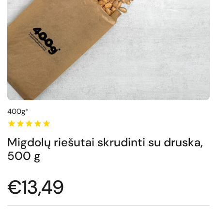
400g*
Migdolų riešutai skrudinti su druska,
500 g
Normali kaina
€13,49