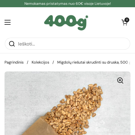
Pereiti prie turinio
Nemokamas pristatymas nuo 60€ visoje Lietuvoje!
Atidaryti kre
0
Atidaryti meniu
Pagrindinis
/
Kolekcijos
/
Migdolų riešutai skrudinti su druska, 500 g