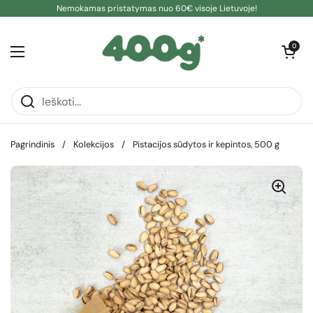
Pereiti prie turinio
Nemokamas pristatymas nuo 60€ visoje Lietuvoje!
Atidaryti kre
0
Atidaryti meniu
Pagrindinis
/
Kolekcijos
/
Pistacijos sūdytos ir kepintos, 500 g