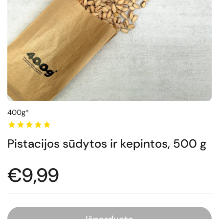
400g*
Pistacijos sūdytos ir kepintos, 500 g
Normali kaina
€9,99