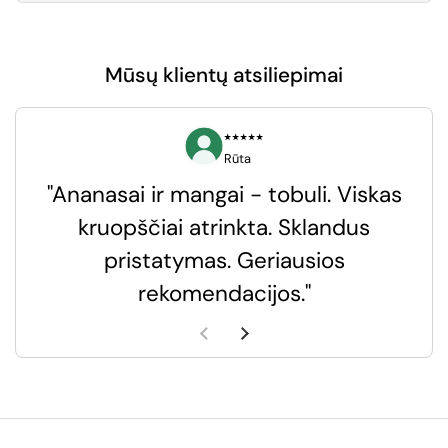
Mūsų klientų atsiliepimai
⭑⭑⭑⭑⭑
Rūta
"Ananasai ir mangai - tobuli. Viskas
kruopščiai atrinkta. Sklandus
pristatymas. Geriausios
k
rekomendacijos."
k
Ankstesnė skaidrė
Kita skaidrė