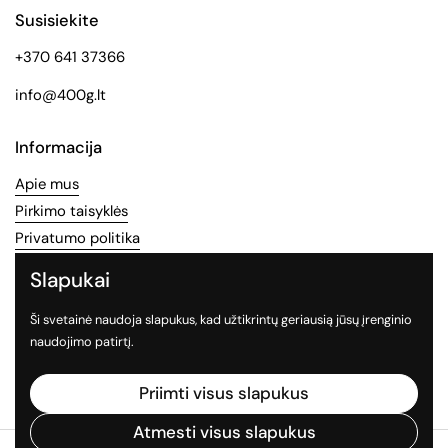
Susisiekite
+370 641 37366
info@400g.lt
Informacija
Apie mus
Pirkimo taisyklės
Privatumo politika
Slapukai
Socialinės medijos
Ši svetainė naudoja slapukus, kad užtikrintų geriausią jūsų įrenginio
Sekite mus socialiniuose tinkluose
naudojimo patirtį.
Facebook
Instagram
TikTok
Priimti visus slapukus
Atmesti visus slapukus