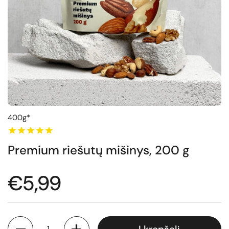
400g*
Premium riešutų mišinys, 200 g
Normali kaina
€5,99
Kiekis