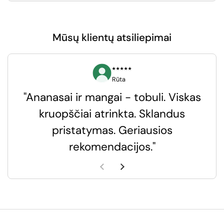
Mūsų klientų atsiliepimai
⭑⭑⭑⭑⭑
Rūta
"Ananasai ir mangai - tobuli. Viskas
kruopščiai atrinkta. Sklandus
pristatymas. Geriausios
k
rekomendacijos."
k
Ankstesnė skaidrė
Kita skaidrė