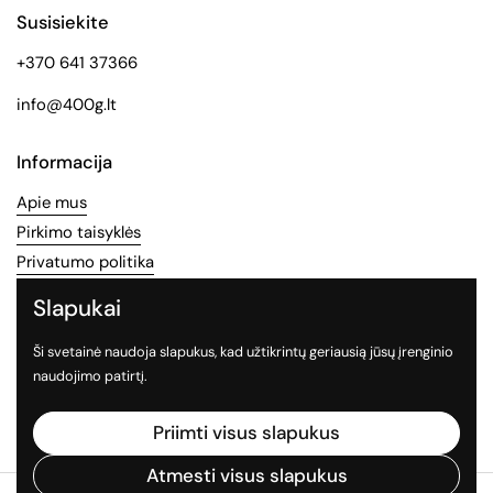
Susisiekite
+370 641 37366
info@400g.lt
Informacija
Apie mus
Pirkimo taisyklės
Privatumo politika
Slapukai
Socialinės medijos
Ši svetainė naudoja slapukus, kad užtikrintų geriausią jūsų įrenginio
Sekite mus socialiniuose tinkluose
naudojimo patirtį.
Facebook
Instagram
TikTok
Priimti visus slapukus
Atmesti visus slapukus