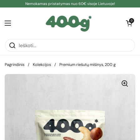
Pereiti prie turinio
Nemokamas pristatymas nuo 60€ visoje Lietuvoje!
Atidaryti kre
0
Atidaryti meniu
Pagrindinis
/
Kolekcijos
/
Premium riešutų mišinys, 200 g