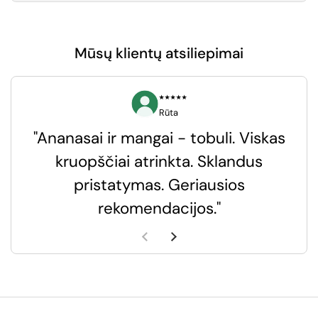
Mūsų klientų atsiliepimai
⭑⭑⭑⭑⭑
Rūta
"Ananasai ir mangai - tobuli. Viskas
kruopščiai atrinkta. Sklandus
pristatymas. Geriausios
k
rekomendacijos."
k
Ankstesnė skaidrė
Kita skaidrė