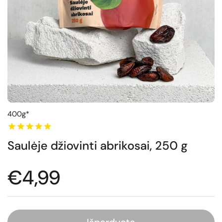
400g*
Saulėje džiovinti abrikosai, 250 g
Normali kaina
€4,99