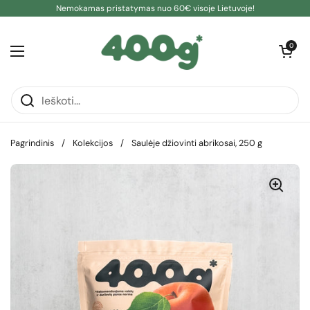
Pereiti prie turinio
Nemokamas pristatymas nuo 60€ visoje Lietuvoje!
Atidaryti kre
0
Atidaryti meniu
Pagrindinis
/
Kolekcijos
/
Saulėje džiovinti abrikosai, 250 g