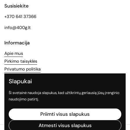
Susisiekite
+370 641 37366
info@400g.lt
Informacija
Apie mus
Pirkimo taisyklės
Privatumo politika
Slapukai
Socialinės medijos
Ši svetainė naudoja slapukus, kad užtikrintų geriausią jūsų įrenginio
Sekite mus socialiniuose tinkluose
naudojimo patirtį.
Facebook
Instagram
TikTok
Priimti visus slapukus
Atmesti visus slapukus