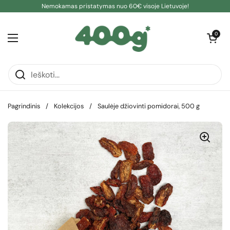
Pereiti prie turinio
Nemokamas pristatymas nuo 60€ visoje Lietuvoje!
Atidaryti kre
0
Atidaryti meniu
Pagrindinis
/
Kolekcijos
/
Saulėje džiovinti pomidorai, 500 g