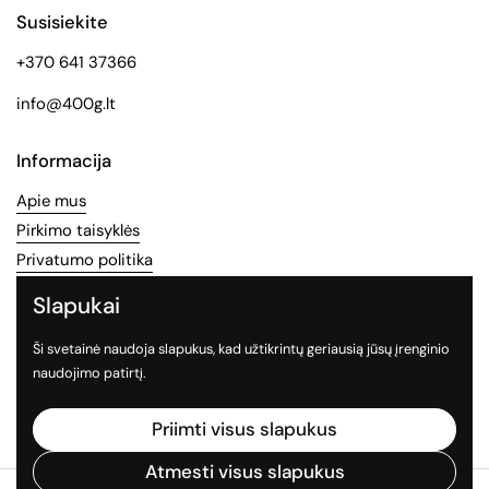
Susisiekite
+370 641 37366
info@400g.lt
Informacija
Apie mus
Pirkimo taisyklės
Privatumo politika
Slapukai
Socialinės medijos
Ši svetainė naudoja slapukus, kad užtikrintų geriausią jūsų įrenginio
Sekite mus socialiniuose tinkluose
naudojimo patirtį.
Facebook
Instagram
TikTok
Priimti visus slapukus
Atmesti visus slapukus