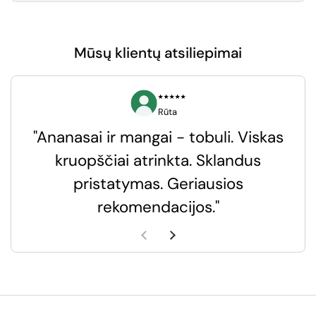
Mūsų klientų atsiliepimai
⭑⭑⭑⭑⭑
Rūta
"Ananasai ir mangai - tobuli. Viskas
kruopščiai atrinkta. Sklandus
pristatymas. Geriausios
k
rekomendacijos."
k
Ankstesnė skaidrė
Kita skaidrė