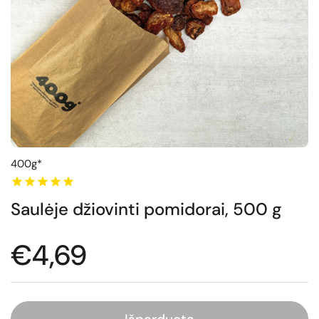
400g*
Saulėje džiovinti pomidorai, 500 g
Normali kaina
€4,69