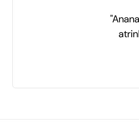
"Anana
atri