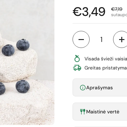
Normali ka
€3,49
Išpard
€7,19
sutaupo
Kiekis
Visada švieži vaisia
Greitas pristatyma
Aprašymas
Maistinė vertė