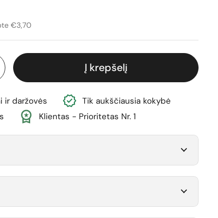
ina
avimo kaina
te €3,70
Į krepšelį
i ir daržovės
Tik aukščiausia kokybė
s
Klientas - Prioritetas Nr. 1