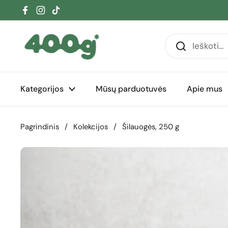
Pereiti prie turinio
Facebook
Instagram
TikTok
Kategorijos
Mūsų parduotuvės
Apie mus
Pagrindinis
/
Kolekcijos
/
Šilauogės, 250 g