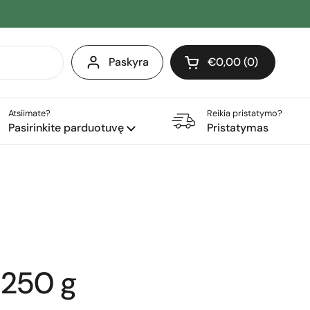
Paskyra
€0,00
0
Atidaryti krepšelį
Pirkinių krepšelis Iš 
produktai (-ų) yra j
Atsiimate?
Reikia pristatymo?
Pasirinkite parduotuvę
Pristatymas
 250 g