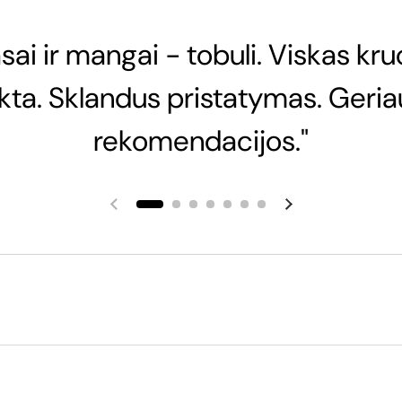
sai ir mangai - tobuli. Viskas kru
nkta. Sklandus pristatymas. Geria
rekomendacijos."
Ankstesnė skaidrė
Kita skaidrė