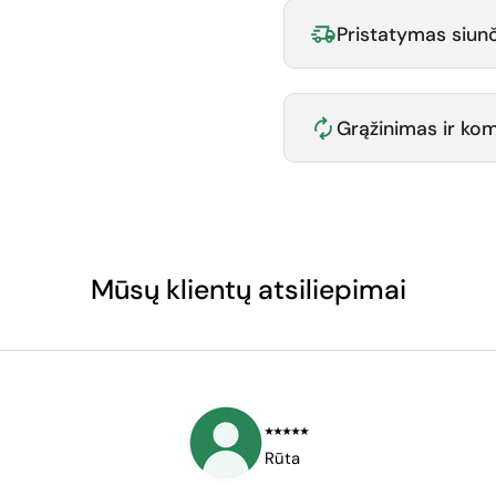
Pristatymas siunč
Grąžinimas ir k
Mūsų klientų atsiliepimai
⭑⭑⭑⭑⭑
Rūta