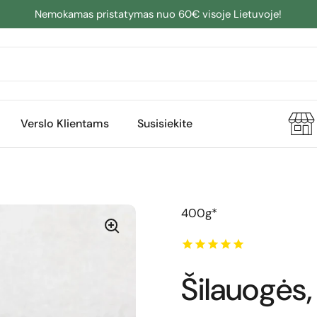
Nemokamas pristatymas nuo 60€ visoje Lietuvoje!
Verslo Klientams
Susisiekite
400g*
Šilauogės,