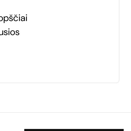
opščiai
usios