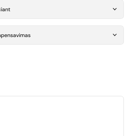
iant
ompensavimas