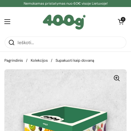
Pereiti prie turinio
Nemokamas pristatymas nuo 60€ visoje Lietuvoje!
Atidaryti kre
0
Atidaryti meniu
Pagrindinis
/
Kolekcijos
/
Supakuoti kaip dovaną