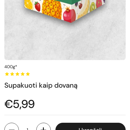
400g*
Supakuoti kaip dovaną
Normali kaina
€5,99
Kiekis