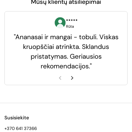
Mūsų klientų atsiliepimai
⭑⭑⭑⭑⭑
Rūta
"Ananasai ir mangai - tobuli. Viskas
kruopščiai atrinkta. Sklandus
pristatymas. Geriausios
k
rekomendacijos."
k
Ankstesnė skaidrė
Kita skaidrė
Susisiekite
+370 641 37366