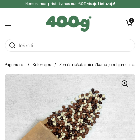
Pereiti prie turinio
Nemokamas pristatymas nuo 60€ visoje Lietuvoje!
Atidaryti kre
0
Atidaryti meniu
Pagrindinis
/
Kolekcijos
/
Žemės riešutai pieniškame, juodajame ir bal