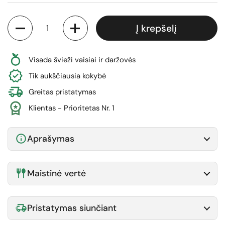
Kiekis
Į krepšelį
Visada švieži vaisiai ir daržovės
Tik aukščiausia kokybė
Greitas pristatymas
Klientas - Prioritetas Nr. 1
Aprašymas
Maistinė vertė
Pristatymas siunčiant