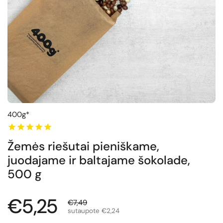
400g*
Žemės riešutai pieniškame,
juodajame ir baltajame šokolade,
500 g
Normali kaina
€5,25
Išpardavimo kaina
€7,49
sutaupote €2,24