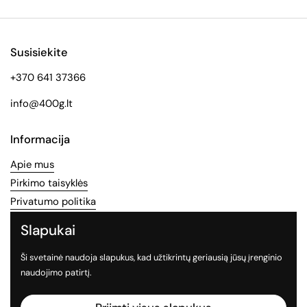
Susisiekite
+370 641 37366
info@400g.lt
Informacija
Apie mus
Pirkimo taisyklės
Privatumo politika
Slapukai
Socialinės medijos
Ši svetainė naudoja slapukus, kad užtikrintų geriausią jūsų įrenginio
Sekite mus socialiniuose tinkluose
naudojimo patirtį.
Facebook
Instagram
TikTok