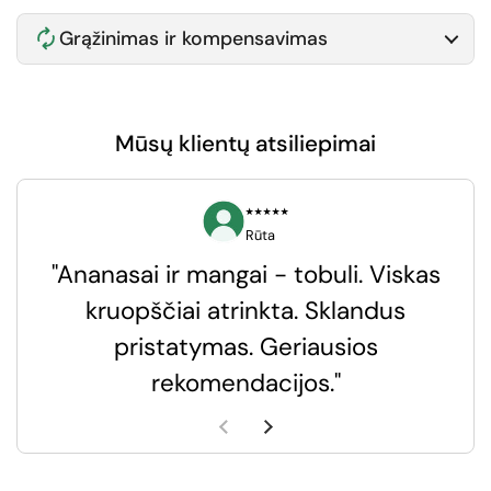
Grąžinimas ir kompensavimas
Mūsų klientų atsiliepimai
⭑⭑⭑⭑⭑
Rūta
"Ananasai ir mangai - tobuli. Viskas
kruopščiai atrinkta. Sklandus
pristatymas. Geriausios
k
rekomendacijos."
k
Ankstesnė skaidrė
Kita skaidrė