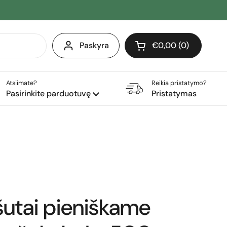
Paskyra
€0,00
0
Atidaryti krepšelį
Pirkinių krepšelis Iš 
produktai (-ų) yra j
Atsiimate?
Reikia pristatymo?
Pasirinkite parduotuvę
Pristatymas
šutai pieniškame