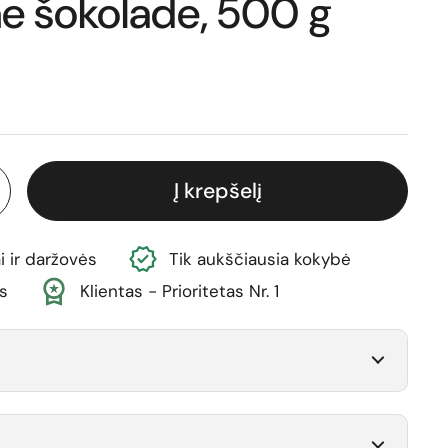
e šokolade, 500 g
ina
Į krepšelį
i ir daržovės
Tik aukščiausia kokybė
s
Klientas - Prioritetas Nr. 1