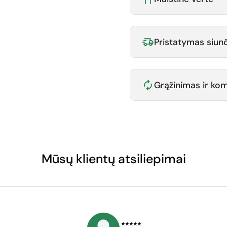
Pristatymas siunč
Grąžinimas ir k
Mūsų klientų atsiliepimai
⭑⭑⭑⭑⭑