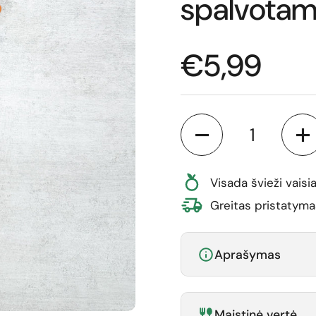
spalvotam
Normali ka
€5,99
Kiekis
Visada švieži vaisia
Greitas pristatyma
Aprašymas
Maistinė vertė