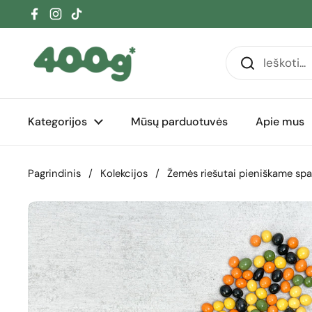
Pereiti prie turinio
Facebook
Instagram
TikTok
Kategorijos
Mūsų parduotuvės
Apie mus
Pagrindinis
/
Kolekcijos
/
Žemės riešutai pieniškame sp