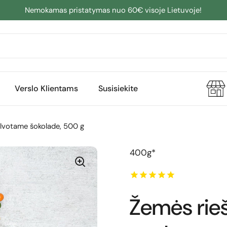
Nemokamas pristatymas nuo 60€ visoje Lietuvoje!
Verslo Klientams
Susisiekite
alvotame šokolade, 500 g
400g*
Žemės rie