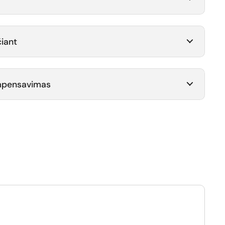
iant
ompensavimas