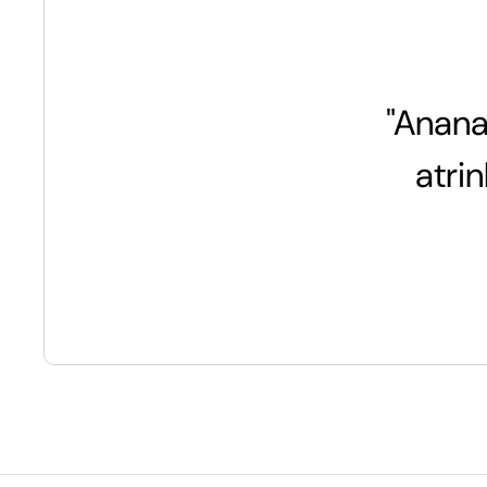
"Anana
atri