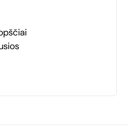
opščiai
usios