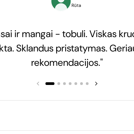
Rūta
sai ir mangai - tobuli. Viskas kru
nkta. Sklandus pristatymas. Geria
rekomendacijos."
Ankstesnė skaidrė
Kita skaidrė