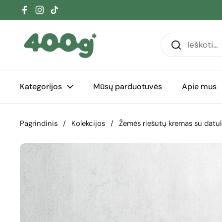
Pereiti prie turinio
Facebook
Instagram
TikTok
Kategorijos
Mūsų parduotuvės
Apie mus
Pagrindinis
/
Kolekcijos
/
Žemės riešutų kremas su datul