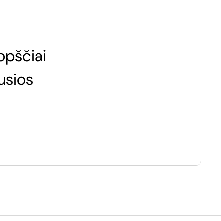
opščiai
usios