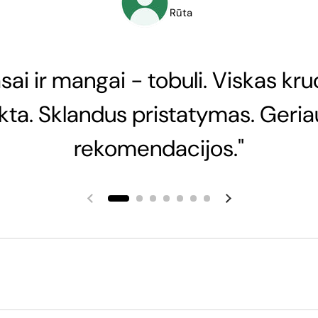
Rūta
sai ir mangai - tobuli. Viskas kru
nkta. Sklandus pristatymas. Geria
rekomendacijos."
Ankstesnė skaidrė
Kita skaidrė