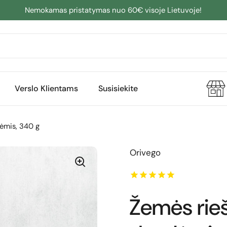
Nemokamas pristatymas nuo 60€ visoje Lietuvoje!
Verslo Klientams
Susisiekite
ėmis, 340 g
Orivego
Žemės rie