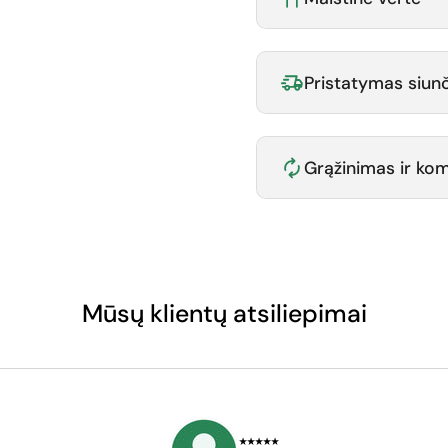
Pristatymas siunč
Grąžinimas ir k
Mūsų klientų atsiliepimai
⭑⭑⭑⭑⭑