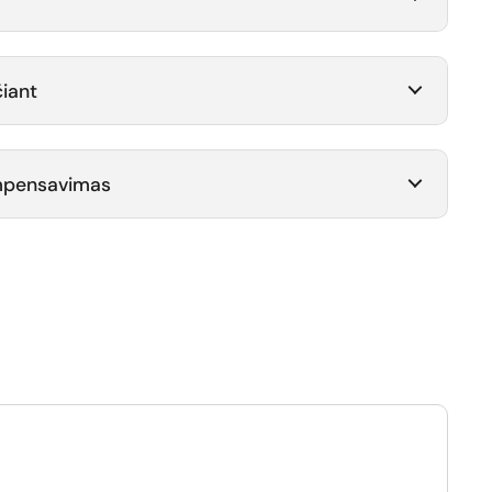
iant
ompensavimas