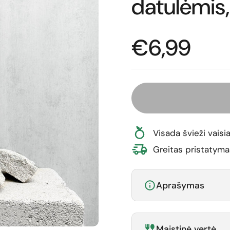
datulėmis
Normali ka
€6,99
Visada švieži vaisia
Greitas pristatyma
Aprašymas
Maistinė vertė