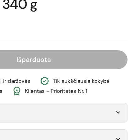
, 340 g
ina
Išparduota
i ir daržovės
Tik aukščiausia kokybė
s
Klientas - Prioritetas Nr. 1