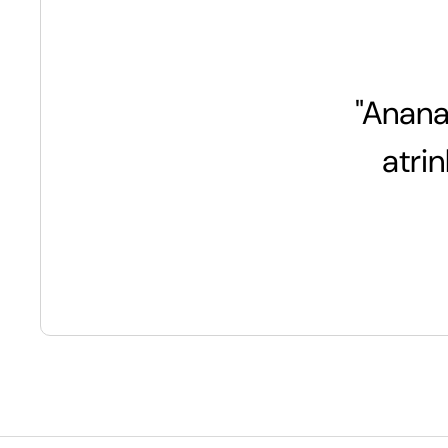
"Anana
atri