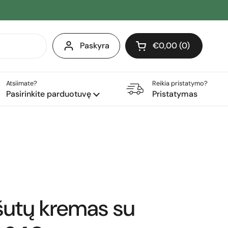
Paskyra
€0,00
0
Atidaryti krepšelį
Pirkinių krepšelis Iš 
produktai (-ų) yra j
Atsiimate?
Reikia pristatymo?
Pasirinkite parduotuvę
Pristatymas
šutų kremas su